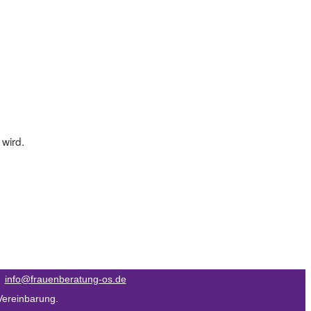
wird.
|
info@frauenberatung-os.de
Vereinbarung.