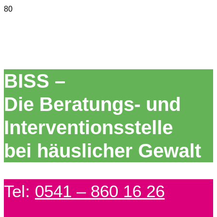
BISS –
Die Beratungs- und
Interventionsstelle
bei häuslicher Gewalt
Tel:
0541 – 860 16 26