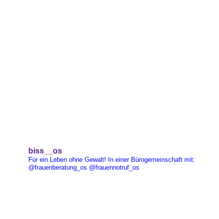
biss__os
Für ein Leben ohne Gewalt!
In einer Bürogemeinschaft mit:
@frauenberatung_os
@frauennotruf_os